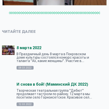
ЧИТАЙТЕ ДАЛЕЕ
8 марта 2022
В Праздничный день 8 марта в Покровском
доме культуры состоялся конкурс красоты и
таланта "Ах, какие женщины". Участие в
конкурсе приняли три прекрасные
представительницы села Покровского: Ольга
08.03.2022
Плесо...
И снова в бой! (Маминский ДК 2022)
Творческая театральная группа "Дебют"
продолжает гастроли по району. 12 марта мы
посетили село Горноисетское. Красивое село,
расположенное среди живописных природных
мест! В этих местах неоднократно с...
12.03.2022