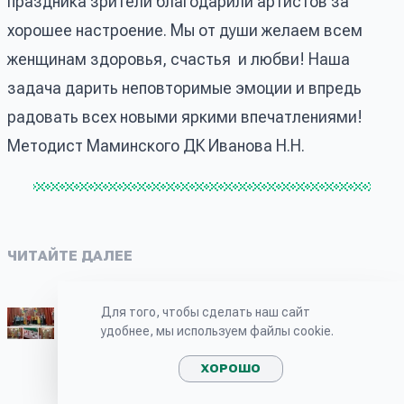
праздника зрители благодарили артистов за
хорошее настроение. Мы от души желаем всем
женщинам здоровья, счастья и любви! Наша
задача дарить неповторимые эмоции и впредь
радовать всех новыми яркими впечатлениями!
Методист Маминского ДК Иванова Н.Н.
ЧИТАЙТЕ ДАЛЕЕ
Для того, чтобы сделать наш сайт
Весна Красна! - Маминский ДК 2022
удобнее, мы используем файлы cookie.
В Маминском доме культуры прошел цикл
мероприятий, посвященный любимому,
народному празднику «Масленица». Коллектив
ХОРОШО
театрализации «Браво» провели занятие, где
изучали традиции и обряды масленичной нед...
06.03.2022