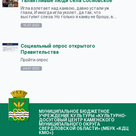
Талантливые люди села Сосновское
Игла взлетает над канвою, давно устали уж
глаза, И иногда игла уколет, да так, что
выступит слеза. Но только я канву не брошу, в
ней воплощаю я мечты, Чтоб подарить
друзьям и близким кусочек яркой доб...
15.07.2022
Социальный опрос открытого
Правительства
Пройти опрос
24.07.2022
МУНИЦИПАЛЬНОЕ БЮДЖЕТНОЕ
УЧРЕЖДЕНИЕ КУЛЬТУРЫ «КУЛЬТУРНО-
ДОСУГОВЫЙ ЦЕНТР КАМЕНСКОГО
МУНИЦИПАЛЬНОГО ОКРУГА
СВЕРДЛОВСКОЙ ОБЛАСТИ» (МБУК «КДЦ
КМО»)