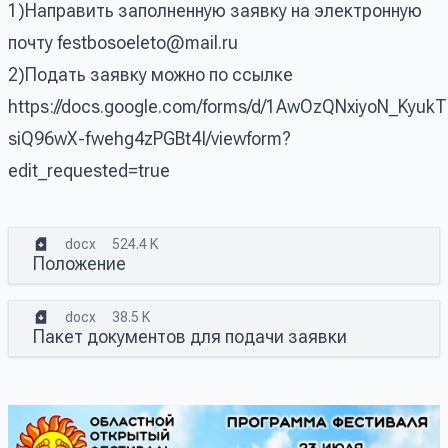
1)Направить заполненную заявку на электронную
почту
festbosoeleto@mail.ru
2)Подать заявку можно по ссылке
https://docs.google.com/forms/d/1AwOzQNxiyoN_KyukT
siQ96wX-fwehg4zPGBt4I/viewform?
edit_requested=true
docx
524.4 K
Положение
docx
38.5 K
Пакет документов для подачи заявки