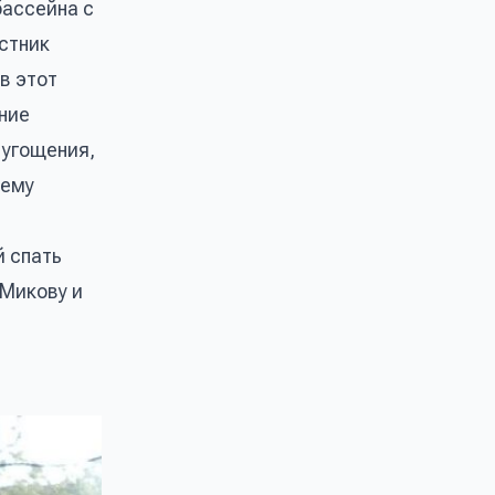
бассейна с
стник
в этот
ние
 угощения,
щему
й спать
 Микову и