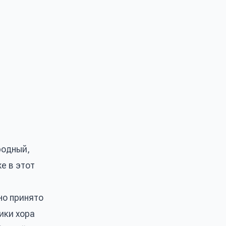
родный,
е в этот
но принято
ики хора