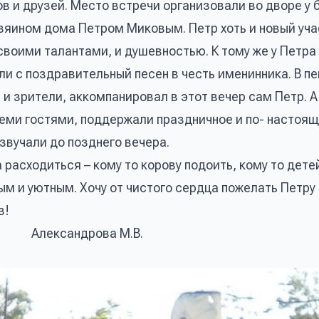
 и друзей. Место встречи организовали во дворе у 
зяином дома Петром Миковым. Петр хоть и новый уча
своими талантами, и душевностью. К тому же у Петра 
и с поздравительный песен в честь именинника. В пе
и зрители, аккомпанировал в этот вечер сам Петр. А
еми гостями, поддержали праздничное и по- настоя
звучали до позднего вечера.
 расходиться – кому то корову подоить, кому то дете
м и уютным. Хочу от чистого сердца пожелать Петру
в!
ДК Александрова М.В.