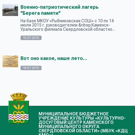
Военно-патриотический лагерь
"Берега памяти"
На базе МКОУ «Рыбниковская СОШ» с 10 по 14
июля 2015 г. руководителем &nbsp;Каменск-
Уральского филиала Свердловской областной
общественной молодежной организации
«Ассоциация патриотических отрядов «Во...
10.07.2015
Вот оно какое, наше лето...
18.07.2015
МУНИЦИПАЛЬНОЕ БЮДЖЕТНОЕ
УЧРЕЖДЕНИЕ КУЛЬТУРЫ «КУЛЬТУРНО-
ДОСУГОВЫЙ ЦЕНТР КАМЕНСКОГО
МУНИЦИПАЛЬНОГО ОКРУГА
СВЕРДЛОВСКОЙ ОБЛАСТИ» (МБУК «КДЦ