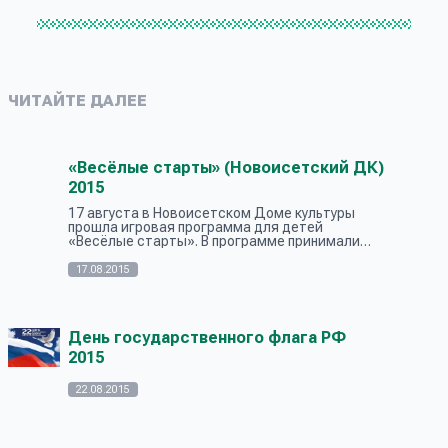
ЧИТАЙТЕ ДАЛЕЕ
«Весёлые старты» (Новоисетский ДК)
2015
17 августа в Новоисетском Доме культуры
прошла игровая программа для детей
«Весёлые старты». В программе принимали
участие 14 человек. Возраст участников был от
4 до 14 лет. Ребята с удовольствием вып...
17.08.2015
День государственного флага РФ
2015
22.08.2015