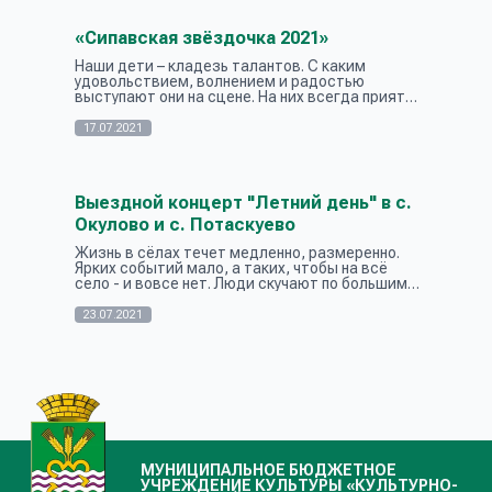
«Сипавская звёздочка 2021»
Наши дети – кладезь талантов. С каким
удовольствием, волнением и радостью
выступают они на сцене. На них всегда приятно
смотреть. Но как же открыть таланты в
ребенке? Сипавский дом культуры каждый
17.07.2021
год...
Выездной концерт "Летний день" в с.
Окулово и с. Потаскуево
Жизнь в сёлах течет медленно, размеренно.
Ярких событий мало, а таких, чтобы на всё
село - и вовсе нет. Люди скучают по большим
праздникам. Специалисты Сипавского дома
культуры приготовили для своих с...
23.07.2021
МУНИЦИПАЛЬНОЕ БЮДЖЕТНОЕ
УЧРЕЖДЕНИЕ КУЛЬТУРЫ «КУЛЬТУРНО-