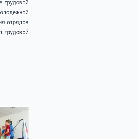
е трудовой
молодёжной
ия отрядов
л трудовой