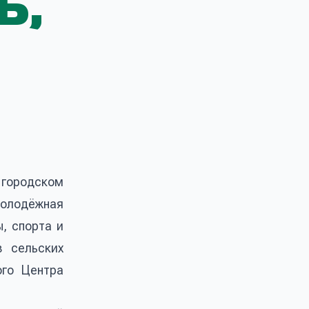
Ь,
 городском
Молодёжная
, спорта и
в сельских
ого Центра