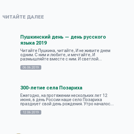
ЧИТАЙТЕ ДАЛЕЕ
Пушкинский день — день русского
языка 2019
Читайте Пушкина, читайте, И не живите днем
одним. С ним и любите, и мечтайте, И
размышляйте вместе с ним. И светлой
дружбой дорожите Ее, как свет звезды, неся,
Как Пушкин, пламенно живите – Жить нам б...
06.06.2019
300-летие села Позариха
Ежегодно, на протяжении нескольких лет 12
июня, в день России наше село Позариха
празднует свой день рождения. Утро началось у
нас с музыкального сопровождения, под звуки
музыки исходящие от дома куль...
12.06.2019