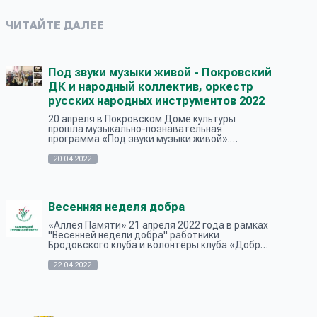
ЧИТАЙТЕ ДАЛЕЕ
Под звуки музыки живой - Покровский
ДК и народный коллектив, оркестр
русских народных инструментов 2022
20 апреля в Покровском Доме культуры
прошла музыкально-познавательная
программа «Под звуки музыки живой».
Приготовили и провели её ребята из ансамбля
народных инструментов «Карусель»
20.04.2022
Мартюшевского Дом...
Весенняя неделя добра
«Аллея Памяти» 21 апреля 2022 года в рамках
"Весенней недели добра" работники
Бродовского клуба и волонтёры клуба «Добрых
дел» организовал субботник на аллее Памяти
возле обелиска павшим, в годы Велик...
22.04.2022