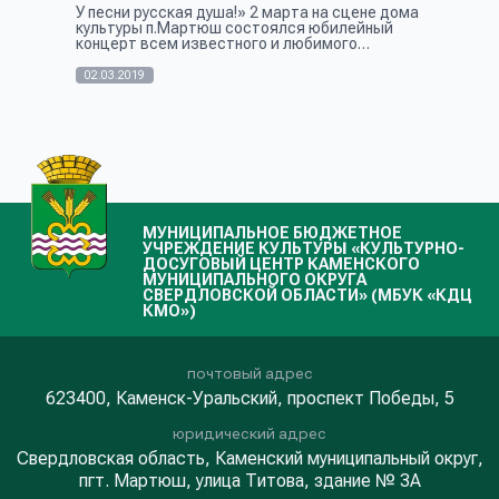
У песни русская душа!» 2 марта на сцене дома
культуры п.Мартюш состоялся юбилейный
концерт всем известного и любимого
Народного коллектива песенно-танцевального
ансамбля «Росиночка». Концерт прошел пр...
02.03.2019
МУНИЦИПАЛЬНОЕ БЮДЖЕТНОЕ
УЧРЕЖДЕНИЕ КУЛЬТУРЫ «КУЛЬТУРНО-
ДОСУГОВЫЙ ЦЕНТР КАМЕНСКОГО
МУНИЦИПАЛЬНОГО ОКРУГА
СВЕРДЛОВСКОЙ ОБЛАСТИ» (МБУК «КДЦ
КМО»)
почтовый адрес
623400, Каменск-Уральский, проспект Победы, 5
юридический адрес
Свердловская область, Каменский муниципальный округ,
пгт. Мартюш, улица Титова, здание № 3А