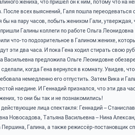
алиного жениха, что пришёл он к ним, потому что на не
ов. После всех выяснений, Галя пошла переодеваться 
тя бы на пару часов, побыть женихом Гали, утверждая, 
и пришли Галины коллеги по работе Ольга Леонидовна
или что-то подозрительное в Галином женихе, которы
дут эти два часа. И пока Гена ходил стирать свою ру
ьяна Васильевна предложила Ольге Леонидовне обезвр
 сделали, когда Гена вернулся в комнату. Увидев, что
ребовала немедленно его отпустить. Затем Вика и Га
естой наедине. И Геннадий признался, что эти два ча
жених, то они бы так и не познакомились!
 действующие лица спектакля: Геннадий – Станислав
вна Новосадова, Татьяна Васильевна – Нина Алекса
 Першина, Галина, а также режиссёр-постановщик сп