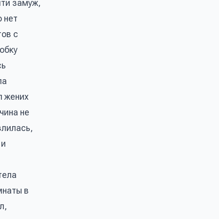
йти замуж,
о нет
тов с
обку
сь
ла
л жених
чина не
злилась,
 и
тела
мнаты в
л,