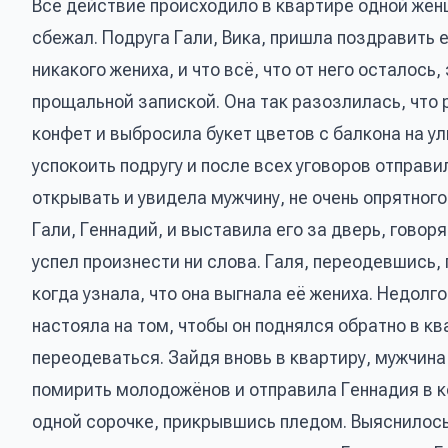
Всё действие происходило в квартире одной женщ
сбежал. Подруга Гали, Вика, пришла поздравить 
никакого жениха, и что всё, что от него осталось
прощальной запиской. Она так разозлилась, что 
конфет и выбросила букет цветов с балкона на ул
успокоить подругу и после всех уговоров отправ
открывать и увидела мужчину, не очень опрятного
Гали, Геннадий, и выставила его за дверь, говоря
успел произнести ни слова. Галя, переодевшись, 
когда узнала, что она выгнала её жениха. Недолг
настояла на том, чтобы он поднялся обратно в кв
переодеваться. Зайдя вновь в квартиру, мужчина
помирить молодожёнов и отправила Геннадия в к
одной сорочке, прикрывшись пледом. Выяснилось,