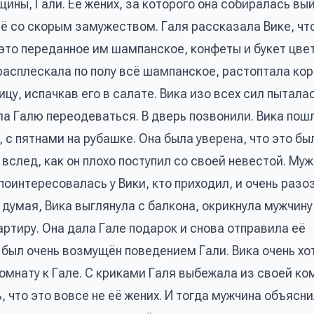
ины, Гали. Её жених, за которого она собиралась вы
её со скорым замужеством. Галя рассказала Вике, чт
, это переданное им шампанское, конфеты и букет цве
расплескала по полу всё шампанское, растоптала кор
ицу, испачкав его в салате. Вика изо всех сил пытала
ила Галю переодеваться. В дверь позвонили. Вика пош
, с пятнами на рубашке. Она была уверена, что это бы
 вслед, как он плохо поступил со своей невестой. Муж
поинтересовалась у Вики, кто приходил, и очень разо
о думая, Вика выглянула с балкона, окрикнула мужчину
артиру. Она дала Гале подарок и снова отправила её
 был очень возмущён поведением Гали. Вика очень хо
омнату к Гале. С криками Галя выбежала из своей ко
 что это вовсе не её жених. И тогда мужчина объясни