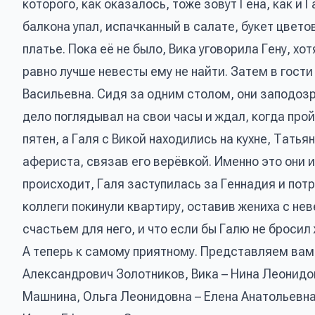
которого, как оказалось, тоже зовут Гена, как и Г
балкона упал, испачканный в салате, букет цвет
платье. Пока её не было, Вика уговорила Гену, хо
равно лучше невесты ему не найти. Затем в гост
Васильевна. Сидя за одним столом, они заподозр
дело поглядывал на свои часы и ждал, когда прой
пятен, а Галя с Викой находились на кухне, Тат
афериста, связав его верёвкой. Именно это они и
происходит, Галя заступилась за Геннадия и пот
коллеги покинули квартиру, оставив жениха с нев
счастьем для него, и что если бы Галю не бросил 
А теперь к самому приятному. Представляем вам
Александрович Золотников, Вика – Нина Леонидо
Машнина, Ольга Леонидовна – Елена Анатольевна