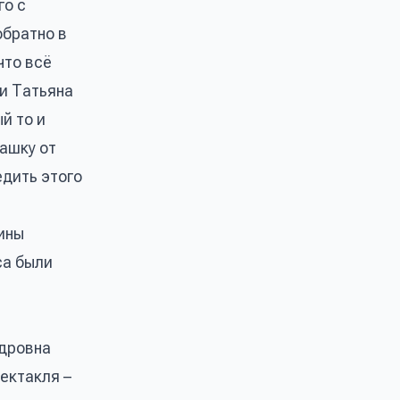
го с
обратно в
что всё
 и Татьяна
й то и
башку от
едить этого
лины
са были
ндровна
ектакля –