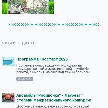
ЧИТАЙТЕ ДАЛЕЕ
Программа Госстарт 2023
Программа сопровождения молодежи на
государственной и муниципальной службе Не
работа, а миссия. Именно под таким девизом
развивается программа Росмолодёжи под
названием «ГосСтарт» Создание условий
29.06.2023
для...
Ансамбль "Росиночка" - Лауреат 1
степени межрегионального конкурса!
Достойное завершение творческого сезона!