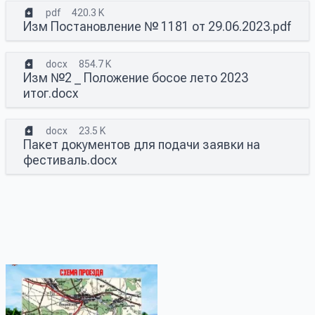
pdf
420.3 K
Изм Постановление № 1181 от 29.06.2023.pdf
docx
854.7 K
Изм №2 _ Положение босое лето 2023
итог.docx
docx
23.5 K
Пакет документов для подачи заявки на
фестиваль.docx