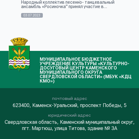
Народный коллектив песенно- танцевальный
ансамбль «Росиночка" принял участие в
межрегиональном конкурсе русской песни и
частушки. В течение двух дней в Районно...
03.07.2023
МУНИЦИПАЛЬНОЕ БЮДЖЕТНОЕ
УЧРЕЖДЕНИЕ КУЛЬТУРЫ «КУЛЬТУРНО-
ДОСУГОВЫЙ ЦЕНТР КАМЕНСКОГО
МУНИЦИПАЛЬНОГО ОКРУГА
СВЕРДЛОВСКОЙ ОБЛАСТИ» (МБУК «КДЦ
КМО»)
почтовый адрес
623400, Каменск-Уральский, проспект Победы, 5
юридический адрес
Свердловская область, Каменский муниципальный округ,
пгт. Мартюш, улица Титова, здание № 3А