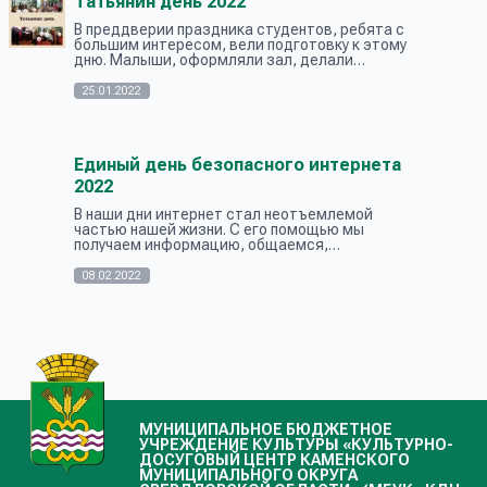
Татьянин день 2022
В преддверии праздника студентов, ребята с
большим интересом, вели подготовку к этому
дню. Малыши, оформляли зал, делали
открытки, рисовали плакат, для наших милых
девочек, которые зовутся Татьянами....
25.01.2022
Единый день безопасного интернета
2022
В наши дни интернет стал неотъемлемой
частью нашей жизни. С его помощью мы
получаем информацию, общаемся,
обмениваемся данными, оплачиваем товары и
услуги, отправляем документы для
08.02.2022
поступления в вузы...
МУНИЦИПАЛЬНОЕ БЮДЖЕТНОЕ
УЧРЕЖДЕНИЕ КУЛЬТУРЫ «КУЛЬТУРНО-
ДОСУГОВЫЙ ЦЕНТР КАМЕНСКОГО
МУНИЦИПАЛЬНОГО ОКРУГА