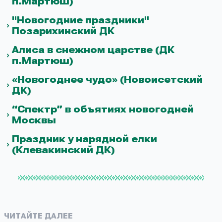
п.Мартюш)
"Новогодние праздники"
Позарихинский ДК
Алиса в снежном царстве (ДК
п.Мартюш)
«Новогоднее чудо» (Новоисетский
ДК)
“Спектр” в объятиях новогодней
Москвы
Праздник у нарядной елки
(Клевакинский ДК)
ЧИТАЙТЕ ДАЛЕЕ