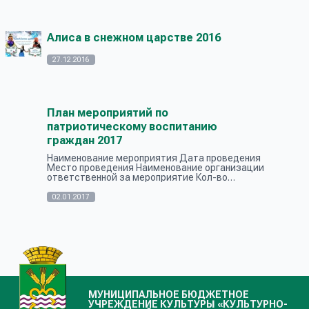
Алиса в снежном царстве 2016
27.12.2016
План мероприятий по
патриотическому воспитанию
граждан 2017
Наименование мероприятия Дата проведения
Место проведения Наименование организации
ответственной за мероприятие Кол-во
участников Организационные мероприятия
Реализация проекта «Я волонтер» 2017 год У...
02.01.2017
МУНИЦИПАЛЬНОЕ БЮДЖЕТНОЕ
УЧРЕЖДЕНИЕ КУЛЬТУРЫ «КУЛЬТУРНО-