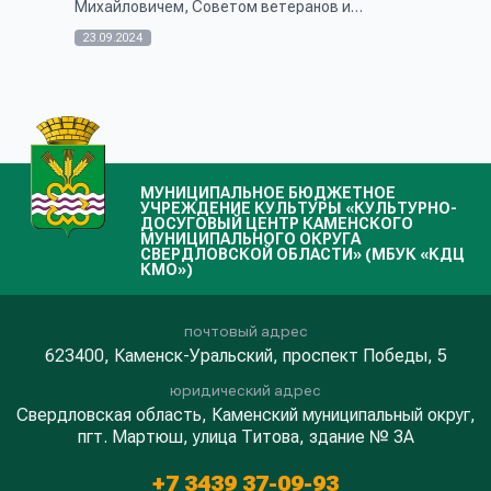
Михайловичем, Советом ветеранов и
женсоветом организовали праздник для
людей старшего поколения "На активной
23.09.2024
волне". "Акти...
МУНИЦИПАЛЬНОЕ БЮДЖЕТНОЕ
УЧРЕЖДЕНИЕ КУЛЬТУРЫ «КУЛЬТУРНО-
ДОСУГОВЫЙ ЦЕНТР КАМЕНСКОГО
МУНИЦИПАЛЬНОГО ОКРУГА
СВЕРДЛОВСКОЙ ОБЛАСТИ» (МБУК «КДЦ
КМО»)
почтовый адрес
623400, Каменск-Уральский, проспект Победы, 5
юридический адрес
Свердловская область, Каменский муниципальный округ,
пгт. Мартюш, улица Титова, здание № 3А
+7 3439 37-09-93