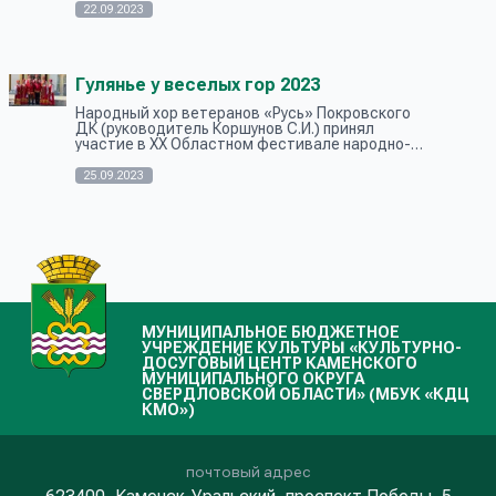
При поддержке Комитета СФ по аграрно-
22.09.2023
продо...
Гулянье у веселых гор 2023
Народный хор ветеранов «Русь» Покровского
ДК (руководитель Коршунов С.И.) принял
участие в XX Областном фестивале народно-
певческих коллективов «Гулянье у веселых
гор» в г. Верхний Тагил. Каждый год ф...
25.09.2023
МУНИЦИПАЛЬНОЕ БЮДЖЕТНОЕ
УЧРЕЖДЕНИЕ КУЛЬТУРЫ «КУЛЬТУРНО-
ДОСУГОВЫЙ ЦЕНТР КАМЕНСКОГО
МУНИЦИПАЛЬНОГО ОКРУГА
СВЕРДЛОВСКОЙ ОБЛАСТИ» (МБУК «КДЦ
КМО»)
почтовый адрес