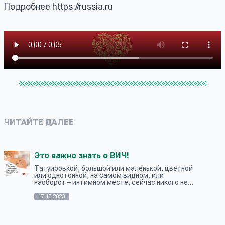
Подробнее
https://russia.ru
ЧИТАЙТЕ ДАЛЕЕ
Это важно знать о ВИЧ!
Татуировкой, большой или маленькой, цветной
или однотонной, на самом видном, или
наоборот – интимном месте, сейчас никого не
удивить. Однако многие удивляются, когда
узнают, что салоны татуажа – это м...
17.10.2023