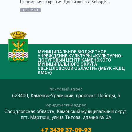
Церемония открытия Доски почета!&nbsp;В
Каменском районе трудятся замечательные
люди, достойные высокого уважения. Они
11.06.2021
пока...
МУНИЦИПАЛЬНОЕ БЮДЖЕТНОЕ
УЧРЕЖДЕНИЕ КУЛЬТУРЫ «КУЛЬТУРНО-
ДОСУГОВЫЙ ЦЕНТР КАМЕНСКОГО
МУНИЦИПАЛЬНОГО ОКРУГА
СВЕРДЛОВСКОЙ ОБЛАСТИ» (МБУК «КДЦ
КМО»)
почтовый адрес
623400, Каменск-Уральский, проспект Победы, 5
юридический адрес
Свердловская область, Каменский муниципальный округ,
пгт. Мартюш, улица Титова, здание № 3А
+7 3439 37-09-93