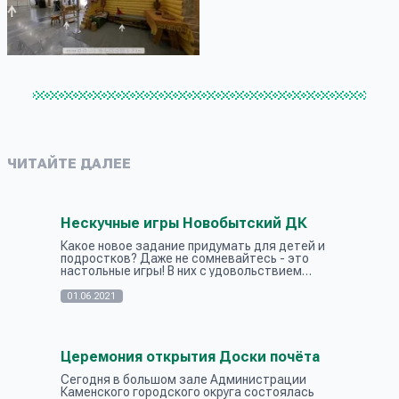
ЧИТАЙТЕ ДАЛЕЕ
Нескучные игры Новобытский ДК
Какое новое задание придумать для детей и
подростков? Даже не сомневайтесь - это
настольные игры! В них с удовольствием
играют и взрослые, и дети! Процесс игры
затягивает настолько, что забываешь про...
01.06.2021
Церемония открытия Доски почёта
Сегодня в большом зале Администрации
Каменского городского округа состоялась