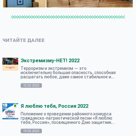
ЧИТАЙТЕ ДАЛЕЕ
Экстремизму-НЕТ! 2022
Терроризм и экстремизм — это
исключительно большая опасность, способная
расшатать любое, даже самое стабильное и
благополучное, общество. Одним из ключевых
направлений борьбы с террористическими и
15.02.2022
экс...
Я люблю тебя, Россия 2022
Положение о проведении районного конкурса
гражданско-патриотической песни «Я люблю
тебя, Россия», посвященного Дню защитника
Отечества Заявка для коллективов Заявка
для солистов 19 февраля 2022 года Н...
19.02.2022