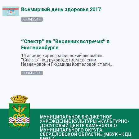
Всемирный день здоровья 2017
07.04.2017
“Спектр” на “Весенних встречах” в
Екатеринбурге
14 апреля хореографический ансамбль
“Спектр” под руководством Евгении
Незнамовой и Людмилы Коптеловой стали
участниками Всероссийского фестиваля-
конкурса “Весенние встречи. Екатеринбург”.
14.04.2017
Танцоры усил...
МУНИЦИПАЛЬНОЕ БЮДЖЕТНОЕ
УЧРЕЖДЕНИЕ КУЛЬТУРЫ «КУЛЬТУРНО-
ДОСУГОВЫЙ ЦЕНТР КАМЕНСКОГО
МУНИЦИПАЛЬНОГО ОКРУГА
СВЕРДЛОВСКОЙ ОБЛАСТИ» (МБУК «КДЦ
КМО»)