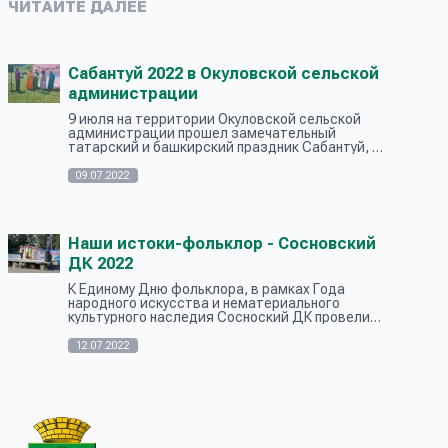
ЧИТАЙТЕ ДАЛЕЕ
Сабантуй 2022 в Окуловской сельской
администрации
9 июля на территории Окуловской сельской
администрации прошел замечательный
татарский и башкирский праздник Сабантуй, в
котором приняли участия гости из Каменского
района и г.Каменска-Уральского. По т...
09.07.2022
Наши истоки-фольклор - Сосновский
ДК 2022
К Единому Дню фольклора, в рамках Года
народного искусства и нематериального
культурного наследия Сосноский ДК провели
цикл мероприятий для детей МКДОУ
«Сосновского детского сада». 12 июля прошла
12.07.2022
игро...