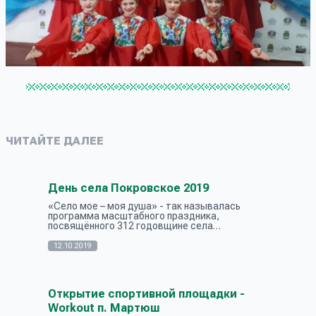
ЧИТАЙТЕ ДАЛЕЕ
День села Покровское 2019
«Село мое – моя душа» - так называлась
программа масштабного праздника,
посвящённого 312 годовщине села
Покровское, которое прошло 12 октября. А
душа у Покровчан – широкая, радушная,
12.10.2019
звонкая, солнечна...
Открытие спортивной площадки -
Workout п. Мартюш