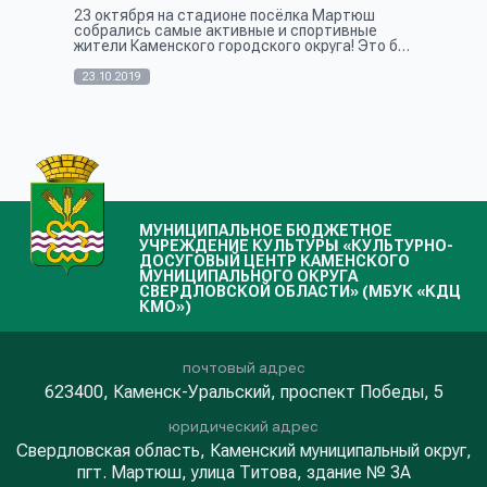
23 октября на стадионе посёлка Мартюш
собрались самые активные и спортивные
жители Каменского городского округа! Это был
настоящий праздник, в посёлке Мартюш
появилась первая в Каменском городском
23.10.2019
окр...
МУНИЦИПАЛЬНОЕ БЮДЖЕТНОЕ
УЧРЕЖДЕНИЕ КУЛЬТУРЫ «КУЛЬТУРНО-
ДОСУГОВЫЙ ЦЕНТР КАМЕНСКОГО
МУНИЦИПАЛЬНОГО ОКРУГА
СВЕРДЛОВСКОЙ ОБЛАСТИ» (МБУК «КДЦ
КМО»)
почтовый адрес
623400, Каменск-Уральский, проспект Победы, 5
юридический адрес
Свердловская область, Каменский муниципальный округ,
пгт. Мартюш, улица Титова, здание № 3А