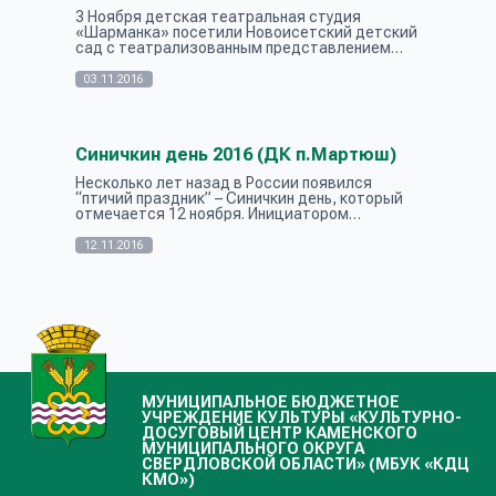
3 Ноября детская театральная студия
«Шарманка» посетили Новоисетский детский
сад с театрализованным представлением
«Цирк, цирк, цирк!» В программе принимали
участие : жонглеры, дрессированные собачки,...
03.11.2016
Синичкин день 2016 (ДК п.Мартюш)
Несколько лет назад в России появился
“птичий праздник” – Синичкин день, который
отмечается 12 ноября. Инициатором
праздника выступил Союз охраны птиц России.
Героев праздника, а также число и месяц п...
12.11.2016
МУНИЦИПАЛЬНОЕ БЮДЖЕТНОЕ
УЧРЕЖДЕНИЕ КУЛЬТУРЫ «КУЛЬТУРНО-
ДОСУГОВЫЙ ЦЕНТР КАМЕНСКОГО
МУНИЦИПАЛЬНОГО ОКРУГА
СВЕРДЛОВСКОЙ ОБЛАСТИ» (МБУК «КДЦ
КМО»)