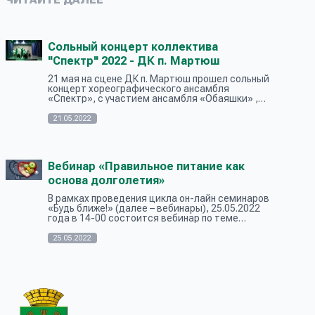
Сольный концерт коллектива
"Спектр" 2022 - ДК п. Мартюш
21 мая на сцене ДК п. Мартюш прошел сольный
концерт хореографического ансамбля
«Спектр», с участием ансамбля «Обаяшки» ,
под названием «Танцы, песни, дружба – вот что
детям нужно». Основанный в 1992 г...
21.05.2022
Вебинар «Правильное питание как
основа долголетия»
В рамках проведения цикла он-лайн семинаров
«Будь ближе!» (далее – вебинары), 25.05.2022
года в 14-00 состоится вебинар по теме
«Правильное питание как основа долголетия»,
который проводит врач-диетол...
25.05.2022