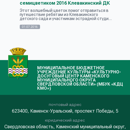
семицветиком 2016 Клевакинский ДК
Этот волшебный цветок помог отправиться в
путешествие ребятам из Клевакинского
детского сада и участникам эстрадной студии
«Капель». На сказочной поляне они встретили
Бабу Ягу, на лесной опушке Лесови...
01.07.2016
МУНИЦИПАЛЬНОЕ БЮДЖЕТНОЕ
УЧРЕЖДЕНИЕ КУЛЬТУРЫ «КУЛЬТУРНО-
ДОСУГОВЫЙ ЦЕНТР КАМЕНСКОГО
МУНИЦИПАЛЬНОГО ОКРУГА
СВЕРДЛОВСКОЙ ОБЛАСТИ» (МБУК «КДЦ
КМО»)
почтовый адрес
623400, Каменск-Уральский, проспект Победы, 5
юридический адрес
Свердловская область, Каменский муниципальный округ,