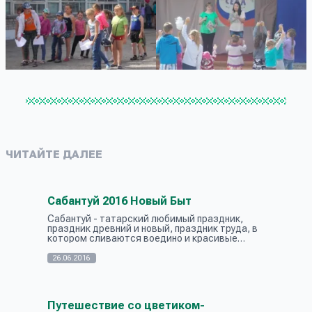
ЧИТАЙТЕ ДАЛЕЕ
Сабантуй 2016 Новый Быт
Сабантуй - татарский любимый праздник,
праздник древний и новый, праздник труда, в
котором сливаются воедино и красивые
обычаи народа, и песни его, и пляски, и
обряды… Труд хлебороба особенно почётен,...
26.06.2016
Путешествие со цветиком-