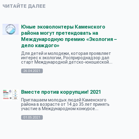
ЧИТАЙТЕ ДАЛЕЕ
Юные эковолонтеры Каменского
района могут претендовать на
Международную премию «Экология –
дело каждого»
Для детей и молодежи, которая проявляет
интерес к экологии, Росприроднадзор дал
старт Международной детско-юношеской
премии «Экология – дело каждого».
Участвовать в премии могут все желающие в
26.04.2021
возраст...
Вместе против коррупции! 2021
Приглашаем молодых людей Каменского
района в возрасте от 14 до 35 лет принять
участие в Международном конкурсе
социальной антикоррупционной рекламы
«Вместе против коррупции!». Конкурсные
01.05.2021
работы приним...