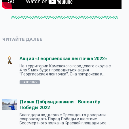
ЧИТАЙТЕ ДАЛЕЕ
Акция «Георгиевская ленточка 2022»
На территории Каменского городского округа с
4 по 9 мая будет проводиться акция
"Георгиевская ленточка". Она приурочена к
предстоящему празднованию Дня Победы. В
дни проведения акции миллионы людей в...
04.05.2022
Диана Дабрундашвили - Волонтёр
Победы 2022
Благодаря поддержке Президента доверили
сопровождать Парад Победы и шествие
Бессмертного полка на Красной площади всего
100 волонтерам со всей России! Среди этих