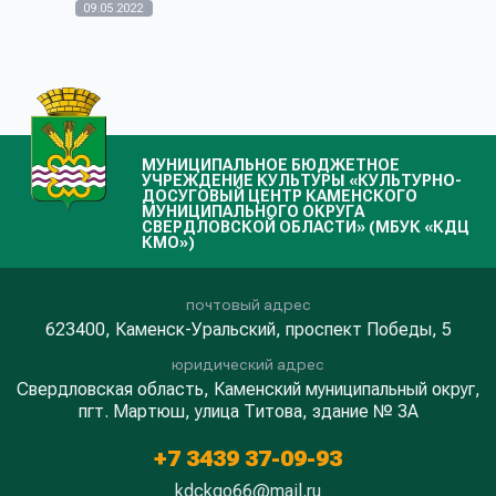
счастливчиков наша односельчанка, выпу...
09.05.2022
МУНИЦИПАЛЬНОЕ БЮДЖЕТНОЕ
УЧРЕЖДЕНИЕ КУЛЬТУРЫ «КУЛЬТУРНО-
ДОСУГОВЫЙ ЦЕНТР КАМЕНСКОГО
МУНИЦИПАЛЬНОГО ОКРУГА
СВЕРДЛОВСКОЙ ОБЛАСТИ» (МБУК «КДЦ
КМО»)
почтовый адрес
623400, Каменск-Уральский, проспект Победы, 5
юридический адрес
Свердловская область, Каменский муниципальный округ,
пгт. Мартюш, улица Титова, здание № 3А
+7 3439 37-09-93
kdckgo66@mail.ru