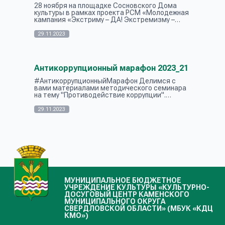
28 ноября на площадке Сосновского Дома
культуры в рамках проекта РСМ «Молодежная
кампания «Экстриму – ДА! Экстремизму –
НЕТ!» был проведен круглый стол
«Молодежная кампания «Экстриму-Да!
29.11.2023
Экстремизму-Н...
Антикоррупционный марафон 2023_21
#АнтикоррупционныйМарафон Делимся с
вами материалами методического семинара
на тему "Противодействие коррупции".
Следите за информационными постами!
Будьте в курсе!
29.11.2023
МУНИЦИПАЛЬНОЕ БЮДЖЕТНОЕ
УЧРЕЖДЕНИЕ КУЛЬТУРЫ «КУЛЬТУРНО-
ДОСУГОВЫЙ ЦЕНТР КАМЕНСКОГО
МУНИЦИПАЛЬНОГО ОКРУГА
СВЕРДЛОВСКОЙ ОБЛАСТИ» (МБУК «КДЦ
КМО»)