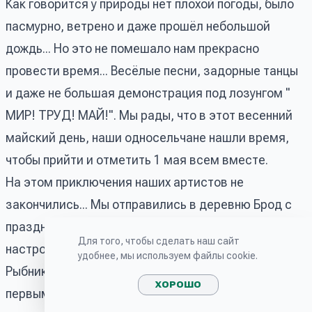
Как говорится у природы нет плохой погоды, было
пасмурно, ветрено и даже прошёл небольшой
дождь... Но это не помешало нам прекрасно
провести время... Весёлые песни, задорные танцы
и даже не большая демонстрация под лозунгом "
МИР! ТРУД! МАЙ!". Мы рады, что в этот весенний
майский день, наши односельчане нашли время,
чтобы прийти и отметить 1 мая всем вместе.
На этом приключения наших артистов не
закончились... Мы отправились в деревню Брод с
праздничным концертом. Ведь хорошим
Для того, чтобы сделать наш сайт
настроением надо обязательно делиться.
удобнее, мы используем файлы cookie.
Рыбниковский дом культуры поздравляет всех с
ХОРОШО
первым днем мая, праздником вдохновения и